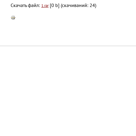
Скачать файл:
[0 b] (cкачиваний: 24)
1.rar