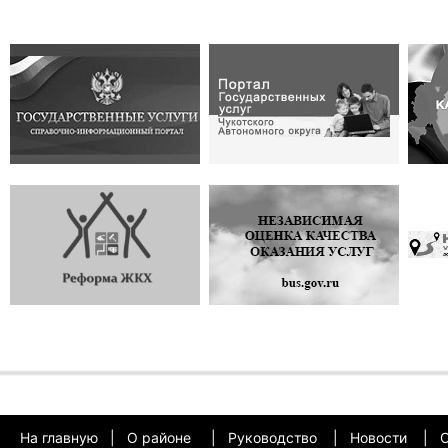
На главную
|
О районе
|
Руководство
|
Новости
|
О