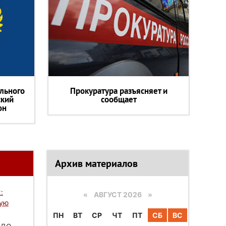
льного
Прокуратура разъясняет и
ский
сообщает
он
Архив материалов
:
«
АВГУСТ 2026 »
вую
ПН
ВТ
СР
ЧТ
ПТ
СБ
ВС