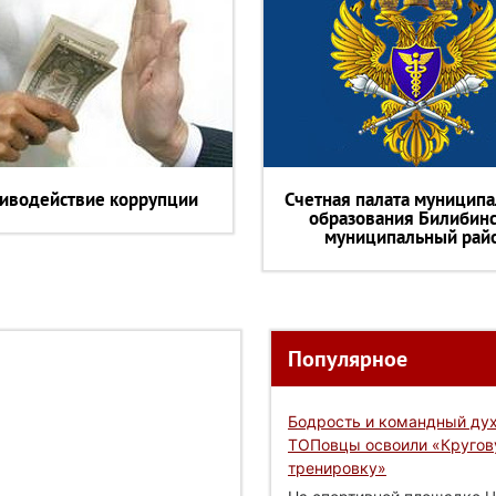
иводействие коррупции
Счетная палата муниципа
образования Билибин
муниципальный рай
Популярное
Бодрость и командный дух
ТОПовцы освоили «Круго
тренировку»