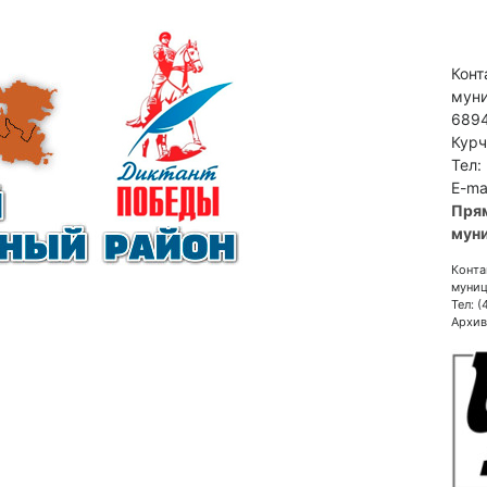
Конт
муни
6894
Курч
Тел:
E-ma
Пря
муни
Конта
муниц
Тел: 
Архив