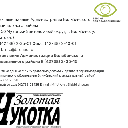
актные данные Администрации Билибинского
ципального района
50 Чукотский автономный округ, г. Билибино, ул.
атова, 6
 (42738) 2-35-01 Факс: (42738) 2-40-01
il:
info@bilchao.ru
мая линия Администрации Билибинского
ципального района 8 (42738) 2-35-15
ктные данные МКУ "Управление делами и архивом Администрации
ипального образования Билибинский муниципальный район"
(42738)23540
ный отдел: (42738)25135 E-mail:
MKU_ArhivBil@bilchao.ru