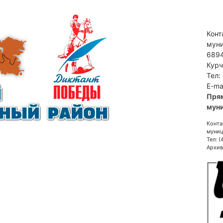
Конт
муни
6894
Курч
Тел:
E-ma
Пря
муни
Конта
муниц
Тел: 
Архив