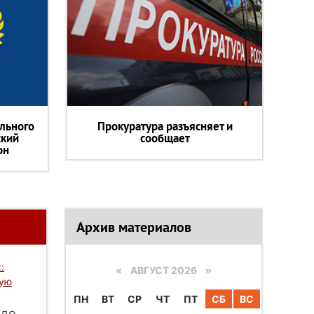
льного
Прокуратура разъясняет и
ский
сообщает
он
Архив материалов
:
«
АВГУСТ 2026 »
вую
ПН
ВТ
СР
ЧТ
ПТ
СБ
ВС