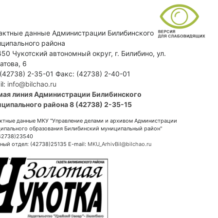
актные данные Администрации Билибинского
ципального района
50 Чукотский автономный округ, г. Билибино, ул.
атова, 6
 (42738) 2-35-01 Факс: (42738) 2-40-01
il:
info@bilchao.ru
мая линия Администрации Билибинского
ципального района 8 (42738) 2-35-15
ктные данные МКУ "Управление делами и архивом Администрации
ипального образования Билибинский муниципальный район"
(42738)23540
ный отдел: (42738)25135 E-mail:
MKU_ArhivBil@bilchao.ru