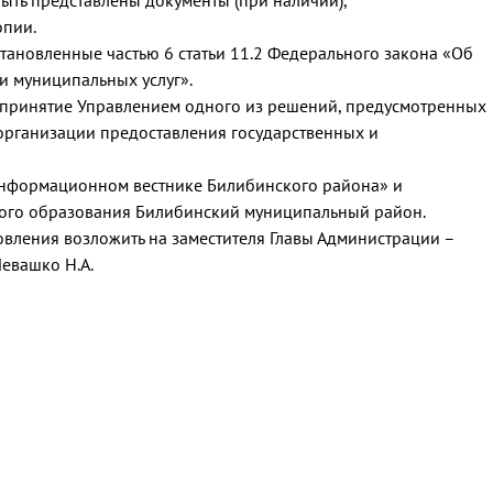
быть представлены документы (при наличии),
опии.
становленные частью 6 статьи 11.2 Федерального закона «Об
и муниципальных услуг».
ся принятие Управлением одного из решений, предусмотренных
 организации предоставления государственных и
«Информационном вестнике Билибинского района» и
ного образования Билибинский муниципальный район.
овления возложить на заместителя Главы Администрации –
евашко Н.А.