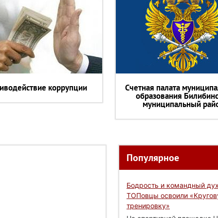
иводействие коррупции
Счетная палата муниципа
образования Билибин
муниципальный рай
Популярное
Бодрость и командный дух
ТОПовцы освоили «Круго
тренировку»