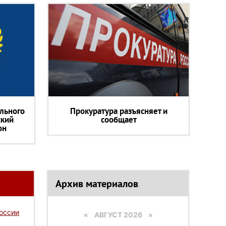
льного
Прокуратура разъясняет и
ский
сообщает
он
Архив материалов
России
«
АВГУСТ 2026 »