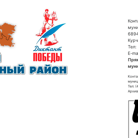
Конт
муни
6894
Курч
Тел:
E-ma
Пря
муни
Конта
муниц
Тел: 
Архив