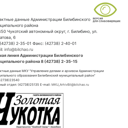
актные данные Администрации Билибинского
ципального района
50 Чукотский автономный округ, г. Билибино, ул.
атова, 6
 (42738) 2-35-01 Факс: (42738) 2-40-01
il:
info@bilchao.ru
мая линия Администрации Билибинского
ципального района 8 (42738) 2-35-15
ктные данные МКУ "Управление делами и архивом Администрации
ипального образования Билибинский муниципальный район"
(42738)23540
ный отдел: (42738)25135 E-mail:
MKU_ArhivBil@bilchao.ru