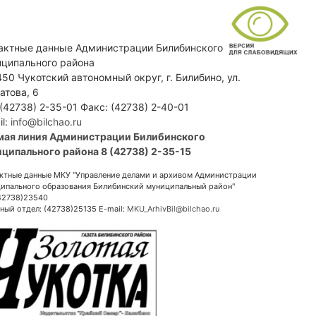
актные данные Администрации Билибинского
ципального района
50 Чукотский автономный округ, г. Билибино, ул.
атова, 6
 (42738) 2-35-01 Факс: (42738) 2-40-01
il:
info@bilchao.ru
мая линия Администрации Билибинского
ципального района 8 (42738) 2-35-15
ктные данные МКУ "Управление делами и архивом Администрации
ипального образования Билибинский муниципальный район"
(42738)23540
ный отдел: (42738)25135 E-mail:
MKU_ArhivBil@bilchao.ru