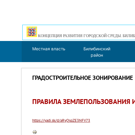
КОНЦЕПЦИЯ РАЗВИТИЯ ГОРОДСКОЙ СРЕДЫ. БИЛИБ
Местная власть
Билибинский
район
ГРАДОСТРОИТЕЛЬНОЕ ЗОНИРОВАНИЕ
ПРАВИЛА ЗЕМЛЕПОЛЬЗОВАНИЯ И
https://yadi.sk/d/aRyQsqZE3NFV73