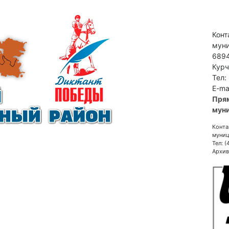
Конт
муни
6894
Курч
Тел:
E-ma
Пря
муни
Конта
муниц
Тел: 
Архив