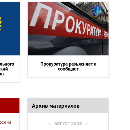
льного
Прокуратура разъясняет и
ский
сообщает
он
Архив материалов
России
«
АВГУСТ 2026 »