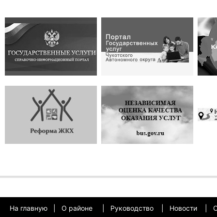
На главную
|
О районе
|
Руководство
|
Новости
|
О