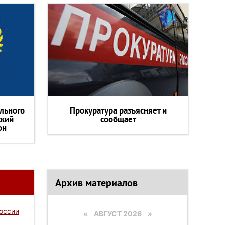
льного
Прокуратура разъясняет и
ский
сообщает
он
Архив материалов
России
«
АВГУСТ 2026 »