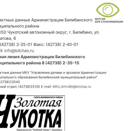
актные данные Администрации Билибинского
ципального района
50 Чукотский автономный округ, г. Билибино, ул.
атова, 6
 (42738) 2-35-01 Факс: (42738) 2-40-01
il:
info@bilchao.ru
мая линия Администрации Билибинского
ципального района 8 (42738) 2-35-15
ктные данные МКУ "Управление делами и архивом Администрации
ипального образования Билибинский муниципальный район"
(42738)23540
ный отдел: (42738)25135 E-mail:
MKU_ArhivBil@bilchao.ru