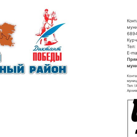
Конт
муни
6894
Курч
Тел:
E-ma
Пря
муни
Конта
муниц
Тел: 
Архив