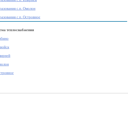
азования с.п. Омолон
азования с.п. Островное
ема теплоснабжения
ибино
Анюйск
лирней
молон
стровное